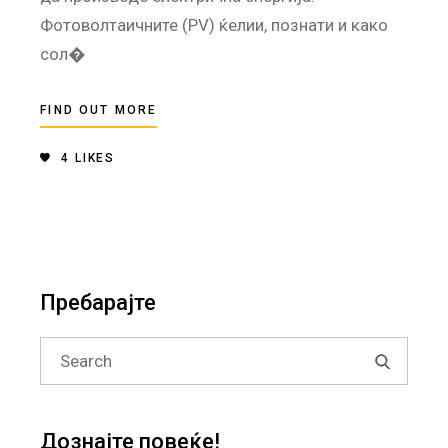
Фотоволтаичните (PV) ќелии, познати и како
сол�
FIND OUT MORE
4
LIKES
Пребарајте
Search
for:
Дознајте повеќе!